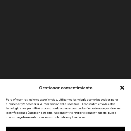
parte del jurado del Concurso del
Cartel de San Fermín
mayo 21, 2025
La Asociación Navarra de Empresas
de Comunicación se ha reunido hoy
con el presidente del Parlamento de
Navarra, Unai Hualde Iglesias.
mayo 20, 2025
LUIS GARBAYO RECIBE EL PREMIO LA A
DE ORO EN RECONOCIMIENTO A SU
DESTACADA TRAYECTORIA
PROFESIONAL
Gestionar consentimiento
enero 24, 2024
Para ofrecer las mejores experiencias, utilizamos tecnologías como las cookies para
almacenar y/o acceder a la información del dispositivo. El consentimiento de estas
tecnologías nos permitirá procesar datos como el comportamiento de navegación o las
identificaciones únicas en este sitio. No consentir o retirar el consentimiento, puede
afectar negativamente a ciertas características y funciones.